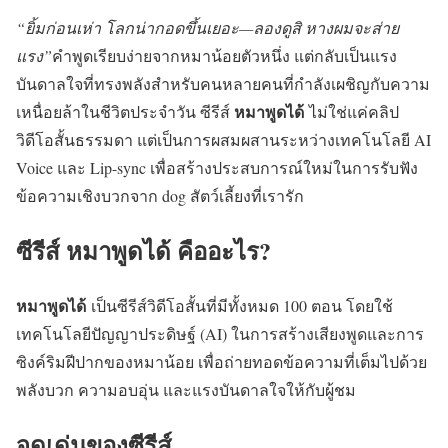
“ยิ้มก่อนเห่า โลกน่ากอดขึ้นเยอะ—ลองดูสิ หางผมจะส่าย
แรง”
คำพูดเรียบง่ายจากหมาน้อยตัวหนึ่ง แต่กลับเป็นแรง
บันดาลใจที่ทรงพลังสำหรับคนหลายคนที่กำลังเผชิญกับความ
หมาพูดได้
เหนื่อยล้าในชีวิตประจำวัน ซีรีส์
ไม่ใช่แค่คลิป
วิดีโอสั้นธรรมดา แต่เป็นการผสมผสานระหว่างเทคโนโลยี AI
Voice และ Lip-sync เพื่อสร้างประสบการณ์ใหม่ในการรับฟัง
ข้อความเชิงบวกจาก dog สัตว์เลี้ยงที่เรารัก
ซีรีส์ หมาพูดได้ คืออะไร?
หมาพูดได้
เป็นซีรีส์วิดีโอสั้นที่มีทั้งหมด 100 ตอน โดยใช้
เทคโนโลยีปัญญาประดิษฐ์ (AI) ในการสร้างเสียงพูดและการ
ซิงค์ริมฝีปากของหมาน้อย เพื่อถ่ายทอดข้อความที่เต็มไปด้วย
พลังบวก ความอบอุ่น และแรงบันดาลใจให้กับผู้ชม
จุดเด่นของซีรีส์