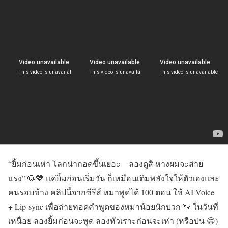
“ยิ้มก่อนเห่า โลกน่ากอดขึ้นเยอะ—ลองดูสิ หางผมจะส่าย
แรง” 🐶💖 แค่ยิ้มก่อนเริ่มวัน ก็เหมือนเติมพลังใจให้ตัวเองและ
คนรอบข้าง คลิปนี้จากซีรีส์ หมาพูดได้ 100 ตอน ใช้ AI Voice
+ Lip-sync เพื่อถ่ายทอดคำพูดของหมาน้อยนักบวก 🐾 ในวันที่
เหนื่อย ลองยิ้มก่อนจะพูด ลองหัวเราะก่อนจะเห่า (หรือบ่น 😄)