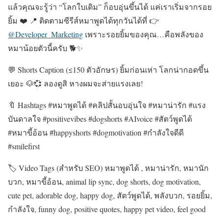
แล้วคุณจะรู้ว่า “โลกใบเดิม” ก็อบอุ่นขึ้นได้ แค่เราเริ่มจากรอย
ยิ้ม ❤️ 📍 ติดตามซีรีส์หมาพูดได้ทุกวันได้ที่ 👉
@Developer_Marketing
เพราะรอยยิ้มของคุณ…คือพลังของ
หมาน้อยตัวนี้ครับ 🐕✨
💬 Shorts Caption (≤150 ตัวอักษร) ยิ้มก่อนเห่า โลกน่ากอดขึ้น
เยอะ 🐶💞 ลองดูสิ หางผมจะส่ายแรงเลย!
🔖 Hashtags #หมาพูดได้ #คลิปสั้นอบอุ่นใจ #หมาน่ารัก #แรง
บันดาลใจ #positivevibes #dogshorts #AIvoice #สัตว์พูดได้
#หมาขี้อ้อน #happyshorts #dogmotivation #กำลังใจดีดี
#smilefirst
🏷️ Video Tags (สำหรับ SEO) หมาพูดได้ , หมาน่ารัก, หมานัก
บวก, หมาขี้อ้อน, animal lip sync, dog shorts, dog motivation,
cute pet, adorable dog, happy dog, สัตว์พูดได้, พลังบวก, รอยยิ้ม,
กำลังใจ, funny dog, positive quotes, happy pet video, feel good