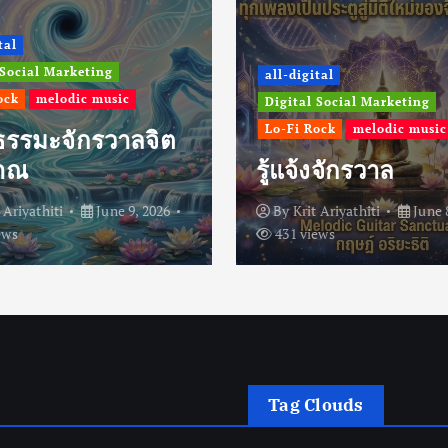
tal
 Social Marketing
all-digital
ock
melodic music
Digital Social Marketing
Lo-Fi Rock
melodic music
ธรรมะจักรวาลจิต
าณ
รู้แจ้งจักรวาล
 Ariyathiti
June 9, 2026
By
Krit Ariyathiti
June 
ews
431 views
Tag Clouds