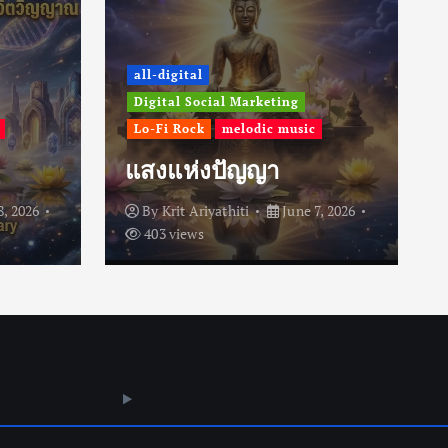
all-digital
Digital Social Marketing
Lo-Fi Rock
melodic music
แสงแห่งปัญญา
8, 2026
By
Krit Ariyathiti
June 7, 2026
403 views