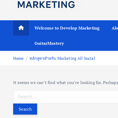
c
o
n
t
Welcome to Develop Marketing
Ab
e
n
GuitarMastery
t
Home
หลักสูตรสำหรับ Marketing All Social
It seems we can’t find what you’re looking for. Perhaps
S
e
a
r