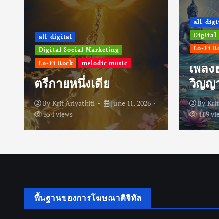
all-digi
Digital
all-digital
Lo-Fi R
Digital Social Marketing
Lo-Fi Rock
melodic music
เพลง
ตรีกายหนึ่งเดีย
วิญญ
By
Krit Ariyathiti
June 11, 2026
By
Krit
354 views
419 vi
พื้นฐานของการโฆษณาดิจิทัล