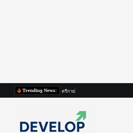
S
Trending News:
ต
ร
ก
า
ย
ห
น
ง
เ
ด
k
i
p
t
o