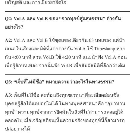
เจริญสติ และการเยียวยาจิตใจ
Q2: Vol.A และ Vol.B ของ “จากทุกข์สู่แสงธรรม” ต่างกัน
อย่างไร?
A2:
Vol.A และ Vol.B ใช้ชุดเพลงเดียวกัน 63 บทเพลง แต่นำ
เสนอในเสียงและมิติที่แตกต่างกัน Vol.A ใช้ Timestamp ห่าง
กัน 4:00 นาที ส่วน Vol.B ใช้ 4:20 นาที แนะนำฟัง Vol.A ก่อน
เพื่อรู้จักบทเพลง จากนั้นฟัง Vol.B เพื่อสัมผัสมิติที่ลึกกว่าเดิม
Q3: “เจ็บที่ไม่มีชื่อ” หมายความว่าอะไรในทางธรรม?
A3:
เจ็บที่ไม่มีชื่อ สะท้อนถึงทุกขเวทนาที่ละเอียดอ่อนซึ่ง
บุคคลรู้สึกได้แต่บอกไม่ได้ ในทางพุทธศาสนาคือ “อุปาทาน
ทุกข์” ความทุกข์จากการยึดมั่นในสิ่งที่ไม่สามารถคงอยู่ได้
ตลอดไป เมื่อเจริญสติจนเห็นความจริงของทุกข์นี้ก็สามารถ
ปล่อยวางได้