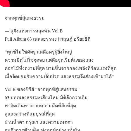
จากทุกข์สู่แสงธรรม
— สู่ฝั่งแห่งการหลุดพ้น Vol.B
Full Album 63 เพลงธรรมะ | กฤษฏ์ อริยะธิติ
“ทุกข์ไม่ใช่ศัตรู แต่คือครูผู้ยิ่งใหญ่
ความมืดไม่ใช่จุดจบ แต่คือจุดเริ่มต้นของแสง
ดอกไม้ที่งดงามที่สุด บานขึ้นจากกองเพลิงที่ร้อนแรงที่สุด
เมื่อจิตยอมรับความเจ็บปวด แสงธรรมจึงส่องเข้ามาได้”
Vol.B ของซีรีส์ “จากทุกข์สู่แสงธรรม”
63 บทเพลงธรรมะเสียงใหม่ มิติลึกกว่าเดิม
พาจิตเดินทางจากความมืดที่ลึกที่สุด
สู่แสงสว่างที่สมบูรณ์ที่สุด
ผ่านน้ำตา กรุณา และความเมตตา
จนถึงการข้ามฝั่งแห่งทุกข์อย่างแท้จริง