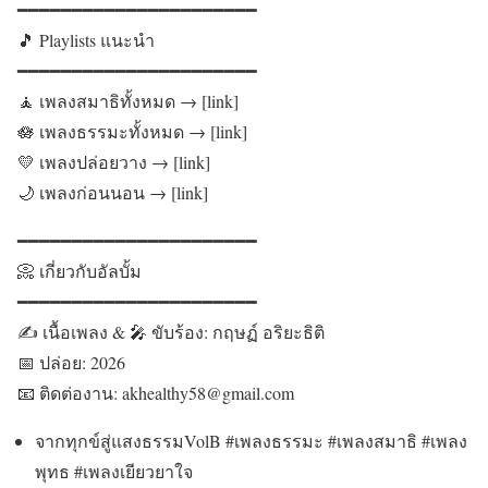
━━━━━━━━━━━━━━━━━━━━━━
🎵 Playlists แนะนำ
━━━━━━━━━━━━━━━━━━━━━━
🧘 เพลงสมาธิทั้งหมด → [link]
🪷 เพลงธรรมะทั้งหมด → [link]
💛 เพลงปล่อยวาง → [link]
🌙 เพลงก่อนนอน → [link]
━━━━━━━━━━━━━━━━━━━━━━
📀 เกี่ยวกับอัลบั้ม
━━━━━━━━━━━━━━━━━━━━━━
✍️ เนื้อเพลง & 🎤 ขับร้อง: กฤษฏ์ อริยะธิติ
📅 ปล่อย: 2026
📧 ติดต่องาน: akhealthy58@gmail.com
จากทุกข์สู่แสงธรรมVolB #เพลงธรรมะ #เพลงสมาธิ #เพลง
พุทธ #เพลงเยียวยาใจ